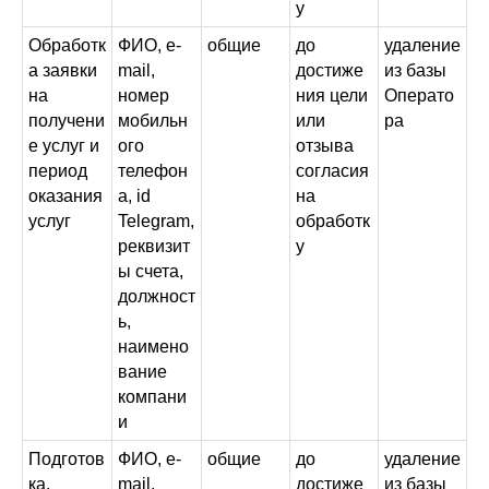
у
Обработк
ФИО, e-
общие
до
удаление
а заявки
mail,
достиже
из базы
на
номер
ния цели
Операто
получени
мобильн
или
ра
е услуг и
ого
отзыва
период
телефон
согласия
оказания
а, id
на
услуг
Telegram,
обработк
реквизит
у
ы счета,
должност
ь,
наимено
вание
компани
и
Подготов
ФИО, e-
общие
до
удаление
ка,
mail,
достиже
из базы