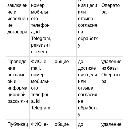
заключен
номер
ния цели
Операто
ие и
мобильн
или
ра
исполнен
ого
отзыва
ие
телефон
согласия
договора
а, id
на
Telegram,
обработк
реквизит
у
ы счета
Проведе
ФИО, e-
общие
до
удаление
ние
mail,
достиже
из базы
рекламн
номер
ния цели
Операто
ой и
мобильн
или
ра
информа
ого
отзыва
ционной
телефон
согласия
рассылки
а, id
на
Telegram,
обработк
у
Публикац
ФИО, e-
общие
до
удаление