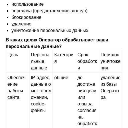
использование
передача (предоставление, доступ)
блокирование
удаление
уничтожение персональных данных
В каких целях Оператор обрабатывает ваши
персональные данные?
Цель
Персона
Категори
Срок
Порядок
льные
я
обработк
уничтоже
данные
и
ния
Обеспеч
IP-адрес,
общие
до
удаление
ение
данные о
достиже
из базы
работы
местопол
ния цели
Операто
сайта
ожении,
или
ра
cookie-
отзыва
файлы
согласия
на
обработк