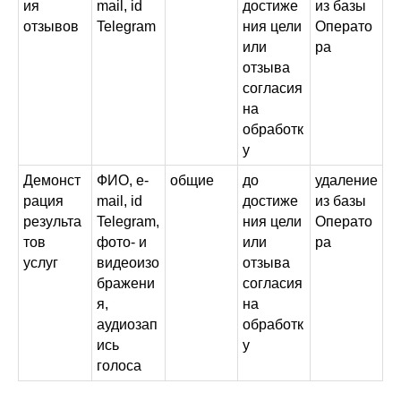
ия
mail, id
достиже
из базы
отзывов
Telegram
ния цели
Операто
или
ра
отзыва
согласия
на
обработк
у
Демонст
ФИО, e-
общие
до
удаление
рация
mail, id
достиже
из базы
результа
Telegram,
ния цели
Операто
тов
фото- и
или
ра
услуг
видеоизо
отзыва
бражени
согласия
я,
на
аудиозап
обработк
ись
у
голоса