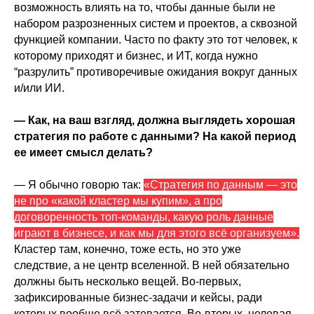
возможность влиять на то, чтобы данные были не
набором разрозненных систем и проектов, а сквозной
функцией компании. Часто по факту это тот человек, к
которому приходят и бизнес, и ИТ, когда нужно
“разрулить” противоречивые ожидания вокруг данных
и/или ИИ.
— Как, на ваш взгляд, должна выглядеть хорошая
стратегия по работе с данными? На какой период
ее имеет смысл делать?
— Я обычно говорю так:
«Стратегия по данным — это
не про «какой кластер мы купим», а про
договоренность топ-команды, какую роль данные
играют в бизнесе, и как мы для этого всё организуем».
Кластер там, конечно, тоже есть, но это уже
следствие, а не центр вселенной. В ней обязательно
должны быть несколько вещей. Во-первых,
зафиксированные бизнес-задачи и кейсы, ради
которых вообще всё затевается. Во-вторых, целевая