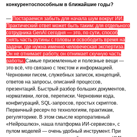
конкурентоспособным в ближайшие годы?
—
Постараемся забыть для начала шум вокруг ИИ.
Практический ответ может быть таким: для отдельного
сотрудника GenAI сегодня — это, по сути, способ
снять часть рутины с головы и освободить время на
задачи, где нужна именно человеческая экспертиза.
Он не отнимает работу, он отнимает скучную часть
работы.
Самые приземленные и полезные вещи —
это всё, что связано с текстом и информацией.
Черновики писем, служебных записок, концепций,
ответов на запросы, описаний процессов,
презентаций. Быстрый разбор больших документов,
нормативки, логов, переписки. Черновики кода,
конфигураций, SQL-запросов, простых скриптов.
Первичный ресерч по технологиям, практикам,
регуляторике. В этом смысле корпоративный
«Нейрошлюз», наша платформа ИИ-сервисов», с
пулом моделей — очень удобный инструмент. При