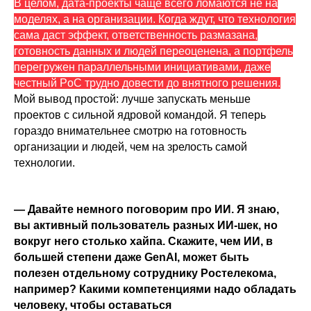
В целом, дата-проекты чаще всего ломаются не на
моделях, а на организации. Когда ждут, что технология
сама даст эффект, ответственность размазана,
готовность данных и людей переоценена, а портфель
перегружен параллельными инициативами, даже
честный PoC трудно довести до внятного решения.
Мой вывод простой: лучше запускать меньше
проектов с сильной ядровой командой. Я теперь
гораздо внимательнее смотрю на готовность
организации и людей, чем на зрелость самой
технологии.
— Давайте немного поговорим про ИИ. Я знаю,
вы активный пользователь разных ИИ-шек, но
вокруг него столько хайпа. Скажите, чем ИИ, в
большей степени даже GenAI, может быть
полезен отдельному сотруднику Ростелекома,
например? Какими компетенциями надо обладать
человеку, чтобы оставаться