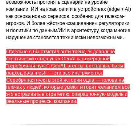
возможность прогонять сценарии на уровне
компании. ИИ на краю сети и в устройствах (edge + AI)
как основа новых сервисов, особенно для телеком-
игроков. И более жёсткое «зашивание» регуляторики
и политики по данным/ИИ в архитектуру, когда многие
нарушения становятся технически невозможными.
Отдельно я бы отметил анти-тренд. Я довольно
скептически отношусь к GenAI как очередной
“серебряной пуле”. GenAI, агенты, векторные базы,
подход data mesh — это все инструменты.
Серебряная пуля в этой истории одна — голова на
плечах у людей, которые умеют и горят желанием всё
это встраивать в стратегию, операционную модель и
реальные процессы компании.