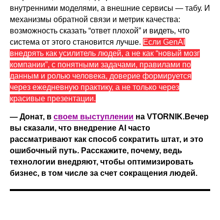
внутренними моделями, а внешние сервисы — табу. И
механизмы обратной связи и метрик качества:
возможность сказать “ответ плохой” и видеть, что
система от этого становится лучше.
Если GenAI
внедрять как усилитель людей, а не как “новый мозг
компании”, с понятными задачами, правилами по
данным и ролью человека, доверие формируется
через ежедневную практику, а не только через
красивые презентации.
— Донат, в
своем выступлении
на VTORNIK.Вечер
вы сказали, что внедрение AI часто
рассматривают как способ сократить штат, и это
ошибочный путь. Расскажите, почему, ведь
технологии внедряют, чтобы оптимизировать
бизнес, в том числе за счет сокращения людей.