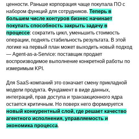
ценности. Раньше корпорация чаще покупала ПО с
набором функций для сотрудников.
Теперь в
большем числе контуров бизнес начинает
покупать способность закрыть задачу в
процессе
: сократить цикл, уменьшить стоимость
операции, поднять стабильность результата. В этой
логике на первый план может выходить новый подход
— Agent-as-a-Service: поставщик продает
воспроизводимое выполнение конкретной работы по
измеримым KPI.
Для SaaS-компаний это означает смену прикладной
модели продукта. Фундамент в виде данных,
интеграций, прав доступа и транзакционного ядра
остается критичным. Но поверх него формируется
новый конкурентный слой, где решает качество
агентного исполнения, управляемость и
экономика процесса
.