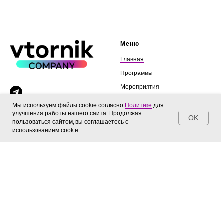
Меню
Главная
Программы
Мероприятия
Блог
Мы используем файлы cookie согласно
Политике
для
улучшения работы нашего сайта. Продолжая
Контакты
© 2025, ИП Пичугин Артем
OK
пользоваться сайтом, вы соглашаетесь с
Олегович
использованием cookie.
ОГРНИП 318774600472762
Соц. сети
Документы
Политика конфиденциальности
Telegram-канал
Согласие на обработку
персональных данных
Согласие на получение
рекламной рассылки