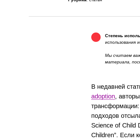
Степень исполь
использования и
Мы считаем важ
материала, пос
В недавней ста
adoption
, автор
трансформации: 
подходов отсыла
Science of Child
Children”. Если 