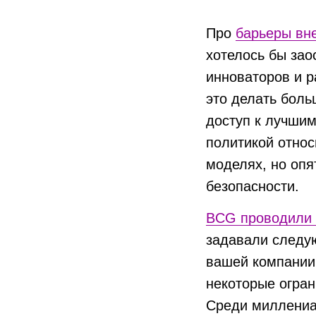
Про
барьеры вн
хотелось бы зао
инноваторов и р
это делать боль
доступ к лучши
политикой относ
моделях, но опя
безопасности.
BCG проводили 
задавали следую
вашей компании
некоторые огран
Среди миллениа