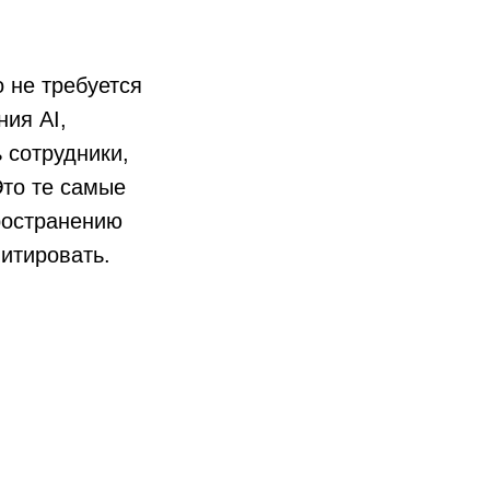
о не требуется
ия AI,
 сотрудники,
Это те самые
ространению
итировать.