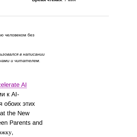
ью человеком без
зовался в написании
 нами и читателем.
elerate AI
 к AI-
я обоих этих
at the New
een Parents and
ржку
,