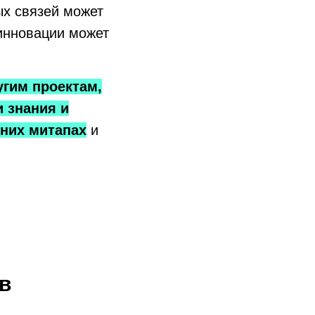
ых связей может
 инновации может
угим проектам,
 знания и
нних митапах
и
в