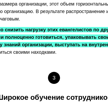
размера организации, этот объем горизонтальн
ю организацию. В результате распространение
очаговым.
о снизить нагрузку этих евангелистов по др
и полноценно готовиться, упаковывать свои
у знаний организации, выступать на внутре
иться своими находками.
3
Широкое обучение сотруднико