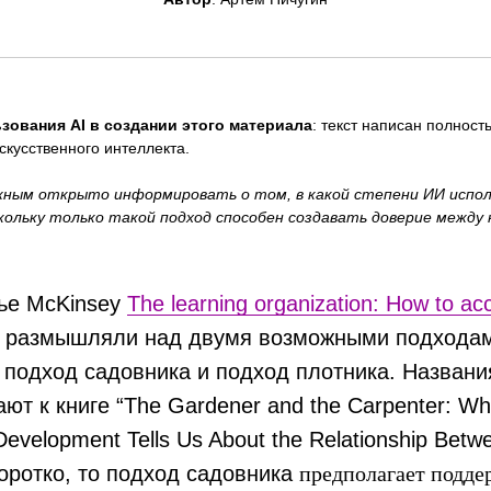
зования AI в создании этого материала
: текст написан полност
скусственного интеллекта.
ным открыто информировать о том, в какой степени ИИ исполь
кольку только такой подход способен создавать доверие между
тье McKinsey
The learning organization: How to acc
ы размышляли над двумя возможными подходами
подход садовника и подход плотника. Названи
ют к книге “The Gardener and the Carpenter: Wh
 Development Tells Us About the Relationship Betw
коротко, то подход садовника
предполагает подде