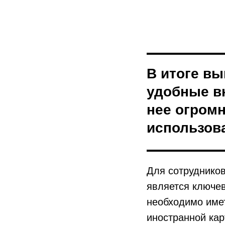
В итоге вы
удобные в
нее огром
использов
Для сотруднико
является ключе
необходимо имет
иностранной кар