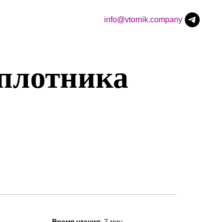
info@vtornik.company
плотника
Время чтения
: 7 мин