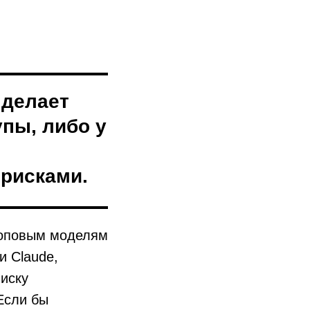
 делает
пы, либо у
рисками.
топовым моделям
и Claude,
писку
Если бы