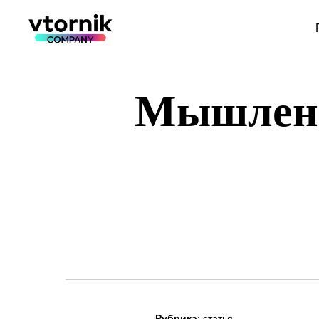
Мышлени
Рубрика
: статья