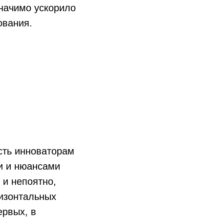
значимо ускорило
ования.
сть инноваторам
и и нюансами
 и непоятно,
ризонтальных
ервых, в