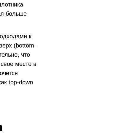
плотника
шая больше
подходами к
верх (bottom-
тельно, что
 свое место в
хочется
как top-down
а