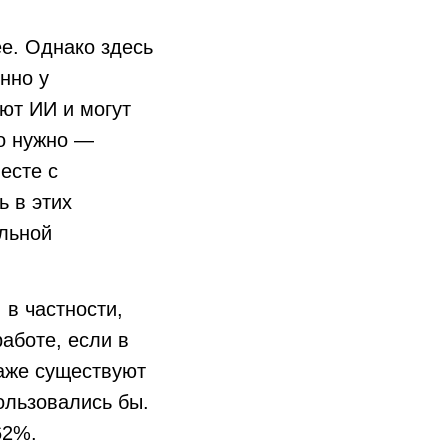
е. Однако здесь
нно у
уют ИИ и могут
го нужно —
есте с
ь в этих
ильной
 в частности,
аботе, если в
даже существуют
ользовались бы.
62%.