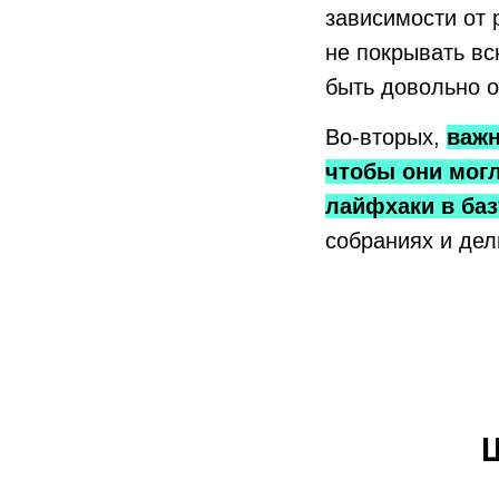
зависимости от 
не покрывать вс
быть довольно 
Во-вторых,
важн
чтобы они могл
лайфхаки в баз
собраниях и дел