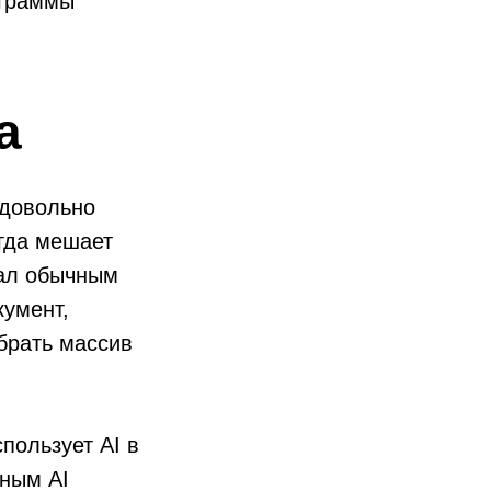
ограммы
а
 довольно
огда мешает
тал обычным
кумент,
обрать массив
пользует AI в
нным AI