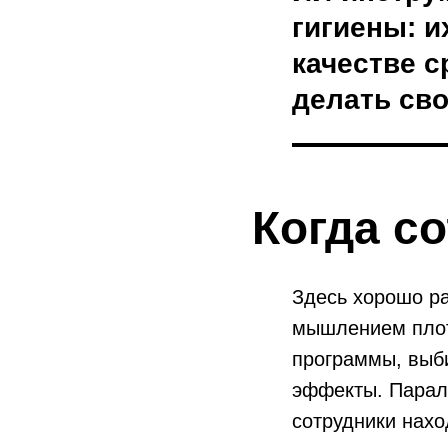
гигиены: и
качестве 
делать сво
Когда с
Здесь хорошо р
мышлением плот
программы, выби
эффекты. Паралл
сотрудники нахо