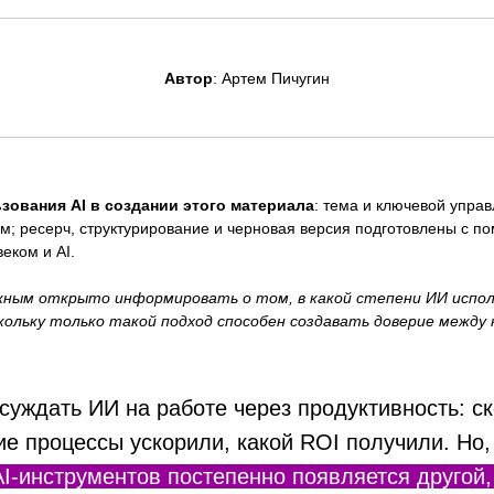
Автор
: Артем Пичугин
зования AI в создании этого материала
: тема и ключевой упра
м; ресерч, структурирование и черновая версия подготовлены с п
еком и AI.
ным открыто информировать о том, в какой степени ИИ исполь
кольку только такой подход способен создавать доверие между
уждать ИИ на работе через продуктивность: ск
ие процессы ускорили, какой ROI получили. Но
I-инструментов постепенно появляется другой