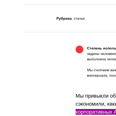
Рубрика
: статья
Степень исполь
заданы человеко
выполнена челов
Мы считаем важ
материала, пос
Мы привыкли обс
сэкономили, как
корпоративных A