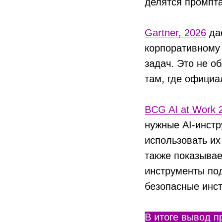
делятся промпт
Gartner, 2026
дае
корпоративному 
задач. Это не о
там, где официа
BCG AI at Work 
нужные AI-инстр
использовать их
также показывае
инструменты под
безопасные инст
В итоге вывод п