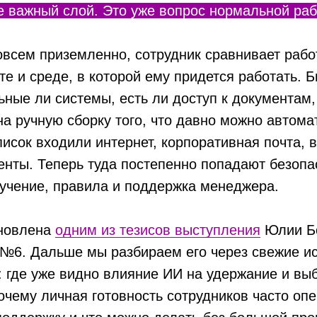
е важный слой. Это уже вопрос нормальной ра
овсем приземленно, сотрудник сравнивает рабо
те и среде, в которой ему придется работать. 
ьные ли системы, есть ли доступ к документам
на ручную сборку того, что давно можно автома
писок входили интернет, корпоративная почта, 
енты. Теперь туда постепенно попадают безоп
учение, правила и поддержка менеджера.
хновлена
одним из тезисов выступления
Юлии Бо
№6. Дальше мы разбираем его через свежие и
: где уже видно влияние ИИ на удержание и вы
очему личная готовность сотрудников часто оп