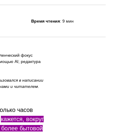
Время чтения
: 9 мин
вленческий фокус
омощью AI; редактура
зовался в написании
 нами и читателем.
олько часов
,
кажется, вокруг
, более бытовой