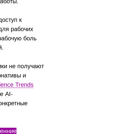
аботы.
доступ к
для рабочих
 рабочую боль
й.
ики не получают
рнативы и
ience Trends
е AI-
онкретные
ренние