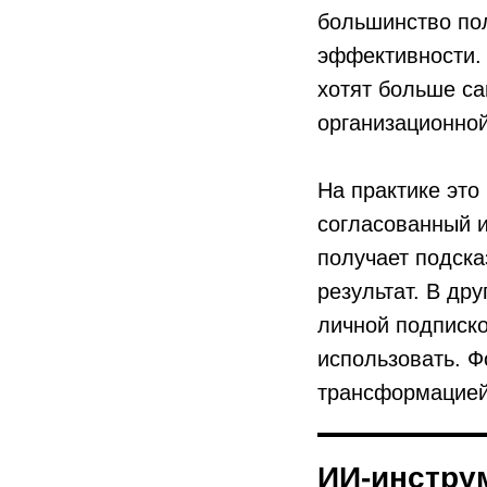
большинство пол
эффективности
хотят больше са
организационно
На практике это
согласованный и
получает подска
результат. В др
личной подписко
использовать. Ф
трансформацией.
ИИ-
инстру