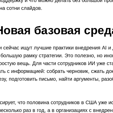
поддержку и что можно делать без большой пр
на сотни слайдов.
Новая базовая сред
 сейчас ищут лучшие практики внедрения AI и
 большую рамку стратегии. Это полезно, но ин
ростую вещь. Для части сотрудников ИИ уже с
ть с информацией: собрать черновик, сжать до
езу, подготовить письмо, найти аргументы, раз
ирует, что половина сотрудников в США уже ис
несколько раз в год, а в организациях с внедре