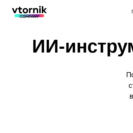
ИИ-инстру
П
с