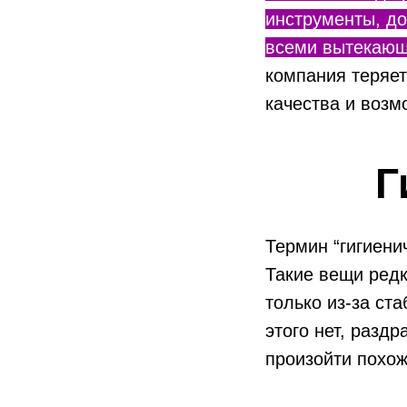
инструменты, до
всеми вытекающ
компания теряет
качества и возм
Г
Термин “гигиени
Такие вещи редк
только из-за ст
этого нет, разд
произойти похож