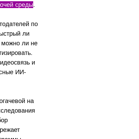
бочей среды
.
тодателей по
Быстрый ли
, можно ли не
тизировать.
видеосвязь и
асные ИИ-
гачевой на
сследования
бор
ережает