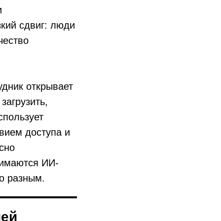
и
кий сдвиг: люди
чество
удник открывает
загрузить,
спользует
твием доступа и
сно
нимаются ИИ-
о разным.
чей