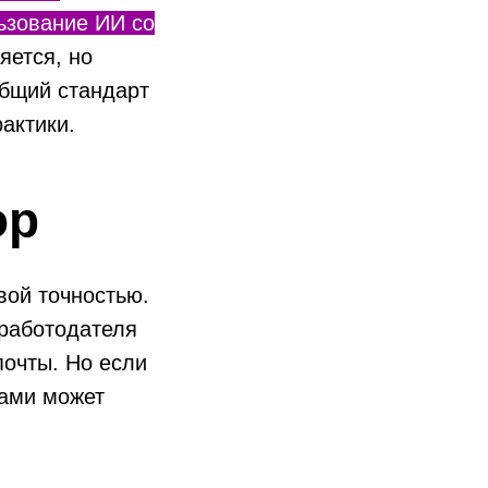
ьзование ИИ со
яется, но
общий стандарт
актики.
ор
вой точностью.
 работодателя
почты. Но если
тами может