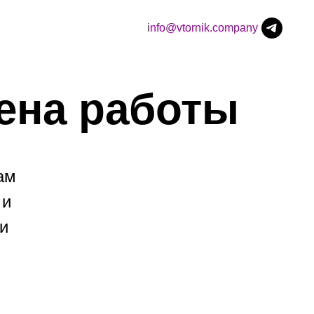
info@vtornik.company
ена работы
ам
 и
и