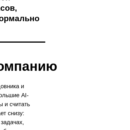
сов,
нормально
компанию
овника и
ольшие AI-
ы и считать
ет снизу:
 задачах,