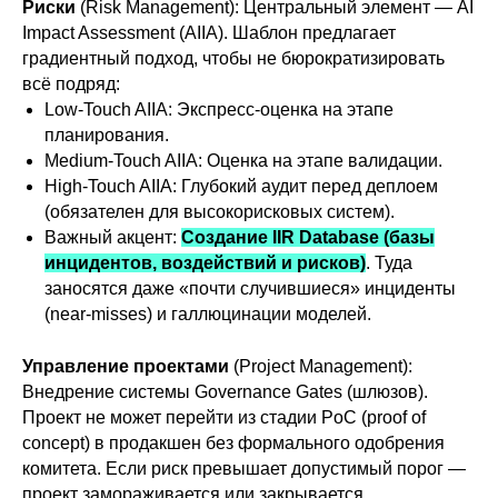
Риски
(Risk Management): Центральный элемент — AI
Impact Assessment (AIIA). Шаблон предлагает
градиентный подход, чтобы не бюрократизировать
всё подряд:
Low-Touch AIIA: Экспресс-оценка на этапе
планирования.
Medium-Touch AIIA: Оценка на этапе валидации.
High-Touch AIIA: Глубокий аудит перед деплоем
(обязателен для высокорисковых систем).
Важный акцент:
Создание IIR Database (базы
инцидентов, воздействий и рисков)
. Туда
заносятся даже «почти случившиеся» инциденты
(near-misses) и галлюцинации моделей.
Управление проектами
(Project Management):
Внедрение системы Governance Gates (шлюзов).
Проект не может перейти из стадии PoC (proof of
concept) в продакшен без формального одобрения
комитета. Если риск превышает допустимый порог —
проект замораживается или закрывается.